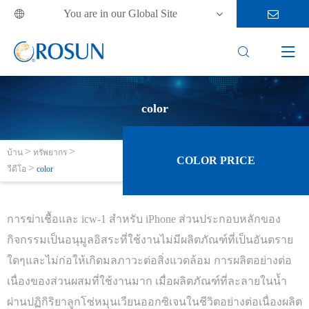
You are in our Global Site



color
บ้าน
ทรัพยากร
COLOR PRICE
วีดีโอ
color
การฆ่าเชื้อและ icw-1 สำหรับ iPhone ส่วนประกอบหลักของ
กิจกรรมเป็นอนุมูลอิสระที่ใช้งานไม่มีผลิตภัณฑ์ที่เป็นอันตราย
ใดๆและไม่ก่อให้เกิดมลภาวะต่อสิ่งแวดล้อม การผลิตอย่างต่อ
เนื่องของส่วนผสมที่ใช้งานมาก เมื่อผลิตภัณฑ์ที่ละลายในน้ำ
ผ่านปฏิกิริยาลูกโซ่หมุนเวียนออกซิเจนในชีวิตอย่างต่อเนื่องผลิต