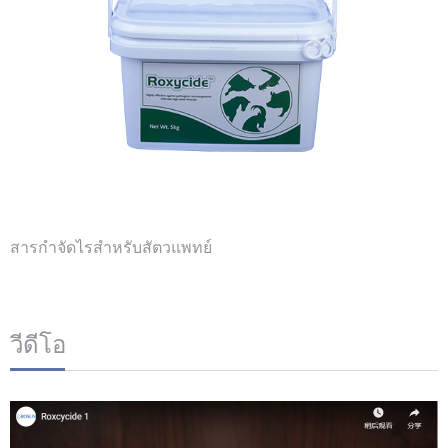
สารกำจัดไรสำหรับสัตวแพทย์
วีดีโอ