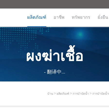
ผลิตภัณฑ์
อาชีพ
ทรัพยากร
ยั่งยืน
ผงฆ่าเชื้อ
- 翻译中...
บ้าน
ผลิตภัณฑ์
การบำบัดน้ำ
การบำบัดน้ำ