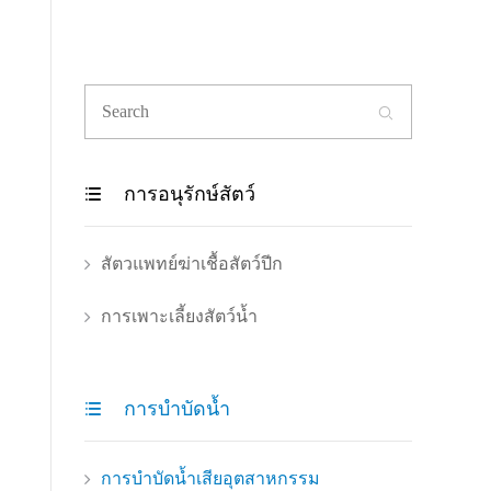

การอนุรักษ์สัตว์

สัตวแพทย์ฆ่าเชื้อสัตว์ปีก
การเพาะเลี้ยงสัตว์น้ำ
การบำบัดน้ำ

การบำบัดน้ำเสียอุตสาหกรรม