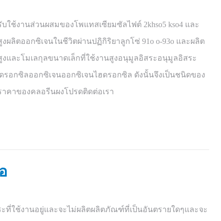
รับใช้งานส่วนผสมของโพแทสเซียมซัลไฟต์ 2khso5 kso4 และ
งผลิตออกซิเจนในชีวิตผ่านปฏิกิริยาลูกโซ่ 91o o-93o และผลิต
งและโมเลกุลขนาดเล็กที่ใช้งานสูงอนุมูลอิสระอนุมูลอิสระ
รอกซิลออกซิเจนออกซิเจนไฮดรอกซิล ดังนั้นจึงเป็นชนิดของ
กับราคาของคลอรีนผงโปรดติดต่อเรา
้อ
ะที่ใช้งานอยู่และจะไม่ผลิตผลิตภัณฑ์ที่เป็นอันตรายใดๆและจะ