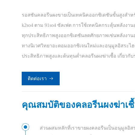
รอสซันคลอรีนผงขายเป็นเทคนิคออกซิเดชันขั้นสูงสำห
k2so4 ตาม 91so4 ซัลเฟต การใช้เทคนิคกระตุ้นพลังงานสู
ทุกประสิทธิภาพสูงออกซิเดชันลดศักยภาพเช่นพลังงานสู
ทางนิเวศวิทยาอะตอมออกซิเจนใหม่และอนุมูลอิสระไฮด
ประสิทธิภาพสูงและต้นทุนต่ำคลอรีนผงฆ่าเชื้อ เกี่ยว
ติดต่อเรา

คุณสมบัติของคลอรีนผงฆ่าเชื
ส่วนผสมหลักที่เราขายผงคลอรีนเป็นอนุมูลอิสร