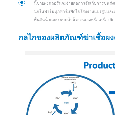
นี้ขายผงคลอรีนจะง่ายต่อการจัดเก็บการขนส่ง
นกในฟาร์มทุกฟาร์มฟักไข่โรงงานแปรรูปแ
พื้นดินน้ำและระบบน้ำด้วยตนเองหรือเครื่องจัก
กลไกของผลิตภัณฑ์ฆ่าเชื้อผ