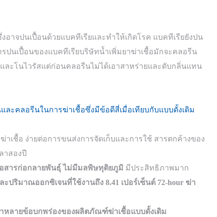
่งอาจปนเปื้อนด้วยแบคทีเรียและทำให้เกิดโรค แบคทีเรียยังปน
การปนเปื้อนของแบคทีเรียบริษัทน้ำเพิ่มยาฆ่าเชื้อมักจะคลอรีน
lla และโนไวรัสแต่ก่อนคลอรีนไม่ได้เอาสาหร่ายและดับกลิ่นแทน
คลอรีนในการฆ่าเชื้อซึ่งมีข้อดีสี่เมื่อเทียบกับแบบดั้งเดิม
ผงฆ่าเชื้อ ง่ายต่อการขนส่งการจัดเก็บและการใช้ สารตกค้างของ
วลาสองปี
ือสารก่อกลายพันธุ์ ไม่มีมลพิษทุติยภูมิ
มีประสิทธิภาพมาก
ปริมาณออกซิเจนที่ใช้งานถึง 8.41 เปอร์เซ็นต์ 72-hour ฆ่า
หลายข้อบกพร่องของผลิตภัณฑ์ฆ่าเชื้อแบบดั้งเดิม