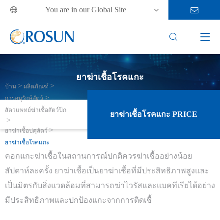
You are in our Global Site



ยาฆ่าเชื้อโรคแกะ
บ้าน
ผลิตภัณฑ์
การอนุรักษ์สัตว์
สัตวแพทย์ฆ่าเชื้อสัตว์ปีก
ยาฆ่าเชื้อโรคแกะ PRICE
ยาฆ่าเชื้อปศุสัตว์
ยาฆ่าเชื้อโรคแกะ
คอกแกะฆ่าเชื้อในสถานการณ์ปกติควรฆ่าเชื้ออย่างน้อย
สัปดาห์ละครั้ง ยาฆ่าเชื้อเป็นยาฆ่าเชื้อที่มีประสิทธิภาพสูงและ
เป็นมิตรกับสิ่งแวดล้อมที่สามารถฆ่าไวรัสและแบคทีเรียได้อย่าง
มีประสิทธิภาพและปกป้องแกะจากการติดเชื้