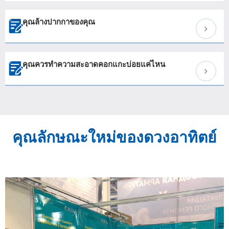
คุณล้างปากกาของคุณ

คุณควรทำความสะอาดคอกแกะบ่อยแค่ไหน

คุณลักษณะใหม่ของดวงอาทิตย์