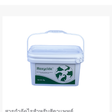
สารกำจัดไรสำหรับสัตวแพทย์