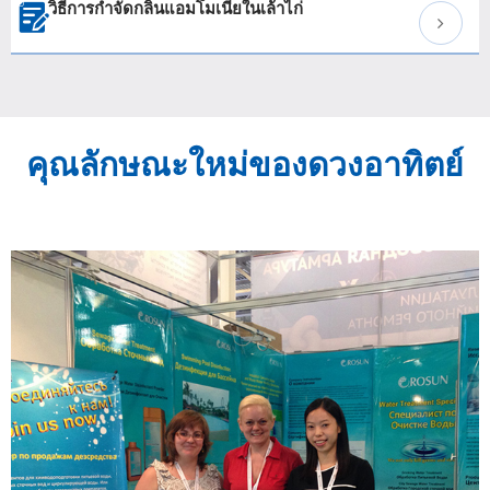
วิธีการกำจัดกลิ่นแอมโมเนียในเล้าไก่

คุณลักษณะใหม่ของดวงอาทิตย์