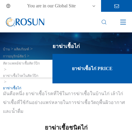
You are in our Global Site



ยาฆ่าเชื้อไก่
บ้าน
ผลิตภัณฑ์
การอนุรักษ์สัตว์
สัตวแพทย์ฆ่าเชื้อสัตว์ปีก
ยาฆ่าเชื้อไก่ PRICE
ยาฆ่าเชื้อโรคในสัตว์ปีก
ยาฆ่าเชื้อไก่
มันคือหนึ่ง ยาฆ่าเชื้อโรคที่ใช้ในการฆ่าเชื้อในบ้านไก่ เล้าไก่
ฆ่าเชื้อที่ใช้กันอย่างแพร่หลายในการฆ่าเชื้อวัตถุพื้นผิวอากาศ
และน้ำดื่ม
ยาฆ่าเชื้อชนิดไก่